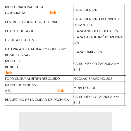
MUSEO NACIONAL DE LA
CASA SOLA S/N
link
FOTOGRAFÍA
CASA SOLA S/N, EXCONVENTO
CENTRO REGIONAL HGO. DEL INAH
DE SAN FCO.
CUARTEL DEL ARTE
PLAZA ANICETO ORTEGA S/N
PLAZA BARTOLOMÉ DE MEDINA
ESCUELA DE ARTES
S/N
GALERIA ANEXA AL TEATRO GUILLERMO
PLAZA JUÁREZ S/N
ROMO DE VIVAR
MUSEO EL
CARR.
MÉXICO-PACHUCA KM.
REHILETE
84.5
link
FORO CULTURAL EFREN REBOLLEDO
NICOLAS
BRAVO NO 202
MUSEO DE MINERÍA
MINA NO.110
link
A.C.
CARR. MÉXICO-PACHUCA KM.
PLANETARIO DE LA CIUDAD DE
PACHUCA
84.5