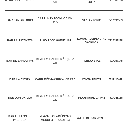
S/N
JULIA
CARR. MÉX-PACHUCA KM
BAR SAN ANTONIO
SAN ANTONIO
7717134599
83.5
LOMAS RESIDENCIAL
BAR LA ESTANZZA
BLVD.ROJO GÓMEZ 104
7717182828
PACHUCA
BLVD.EVERARDO MÁRQUEZ
BAR DE SANBORN'S
PERIODISTAS
7717187145
100
BAR LA FIESTA
CARR.MÉX-PACHUCA KM.85.5
VENTA PRIETA
7717113011
BLVD.EVERARDO MÁRQUEZ
BAR DON GRILLO
INDUSTRIAL LA PAZ
7717143166
132
BAR EL LEÓN DE
PLAZA LAS AMÉRICAS
VALLE DE SAN JAVIER
PACHUCA
MODULO D LOCAL 23