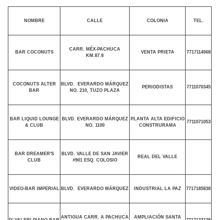
NOMBRE
CALLE
COLONIA
TEL.
CARR. MÉX-PACHUCA
BAR COCONUTS
VENTA PRIETA
7717114068
KM.87.8
COCONUTS ALTER
BLVD.
EVERARDO MÁRQUEZ
PERIODISTAS
7711070345
BAR
NO. 210, TUZO PLAZA
BAR LIQUID LOUNGE
BLVD. EVERARDO MÁRQUEZ
PLANTA ALTA EDIFICIO
7711071053
& CLUB
NO. 1100
CONSTRURAMA
BAR DREAMER'S
BLVD. VALLE DE SAN JAVIER
REAL DEL VALLE
CLUB
#901 ESQ. COLOSIO
VIDEO-BAR IMPERIAL
BLVD.
EVERARDO MÁRQUEZ
INDUSTRIAL LA PAZ
7717185838
ANTIGUA CARR. A PACHUCA
AMPLIACIÓN SANTA
D' VALERI PIANO BAR
7717133138