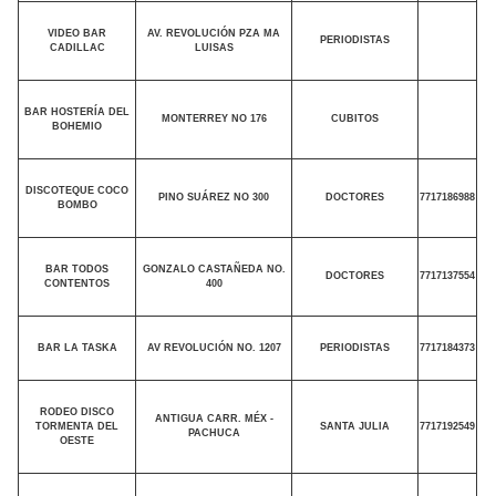
VIDEO BAR
AV. REVOLUCIÓN PZA MA
PERIODISTAS
CADILLAC
LUISAS
BAR HOSTERÍA DEL
MONTERREY NO 176
CUBITOS
BOHEMIO
DISCOTEQUE COCO
PINO SUÁREZ NO 300
DOCTORES
7717186988
BOMBO
BAR TODOS
GONZALO CASTAÑEDA NO.
DOCTORES
7717137554
CONTENTOS
400
BAR LA TASKA
AV REVOLUCIÓN NO. 1207
PERIODISTAS
7717184373
RODEO DISCO
ANTIGUA CARR. MÉX -
TORMENTA DEL
SANTA JULIA
7717192549
PACHUCA
OESTE