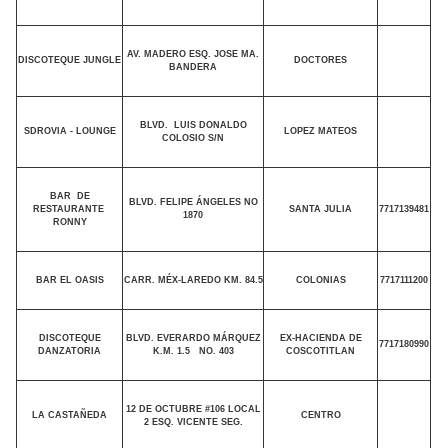
AV. MADERO ESQ. JOSE MA.
DISCOTEQUE JUNGLE
DOCTORES
BANDERA
BLVD.
LUIS DONALDO
SDROVIA - LOUNGE
LOPEZ MATEOS
COLOSIO S/N
BAR
DE
BLVD. FELIPE ÁNGELES NO
RESTAURANTE
SANTA JULIA
7717139481
1870
RONNY
BAR EL OASIS
CARR. MÉX-LAREDO KM. 84.5
COLONIAS
7717111200
DISCOTEQUE
BLVD. EVERARDO MÁRQUEZ
EX-HACIENDA DE
7717180990
DANZATORIA
K.M. 1.5
NO. 403
COSCOTITLAN
12 DE OCTUBRE #106 LOCAL
LA CASTAÑEDA
CENTRO
2 ESQ. VICENTE SEG.