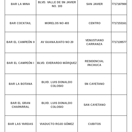
BLVD. VALLE DE SN JAVIER
BAR LA MINA
SAN JAVIER
7717187900
NO. 103
BAR COCKTAIL
MORELOS NO 403
CENTRO
7717153161
VENUSTIANO
BAR EL CAMPEÓN II
AV GUANAJUATO NO 20
7717139577
CARRANZA
RESIDENCIAL
BAR EL CAMPEÓN I
BLVD. EVERARDO MÁRQUEZ
PACHUCA
BLVD. LUIS DONALDO
BAR LA BOTANA
SN CAYETANO
COLOSIO
BAR EL GRAN
BLVD. LUIS DONALDO
SAN CAYETANO
CHAPARRAL
COLOSIO
BAR LAS YARDAS
VIADUCTO ROJO GÓMEZ
CUBITOS