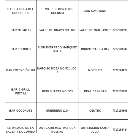
BAR LA COLA DEL
BLVD. LUIS DONALDO
SAN CAYETANO
COCODRILO
COLOSIO
BAR OLIMPUS
VALLE DE BRAVO NO. 108
VALLE DE SAN JAVIER
7717188993
BLVD EVERARDO MÁRQUEZ
BAR EFFIGIES
INDUSTRIAL LA PAZ
7717188340
KM. 2
NARCISO MDZA NO 501 LOC-
BAR EXTENCIÓN 204
MORELOS
7777124227
6
BAR & GRILL
PINO SUÁREZ NO. 503
REAL DE MINAS
7717135796
MEXCAL
BAR COCONUTS
GUERRERO 1104
CENTRO
7717150808
EL PALACIO DE LA
ANT.CARR.MÉX-PACHUCA
AMPLIACIÓN SANTA
7717184444
SALSA Y LA CUMBIA
NUM.400
JULIA